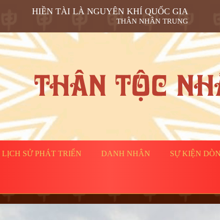
HIỀN TÀI LÀ NGUYÊN KHÍ QUỐC GIA
THÂN NHÂN TRUNG
LỊCH SỬ PHÁT TRIỂN
DANH NHÂN
SỰ KIỆN DÒ