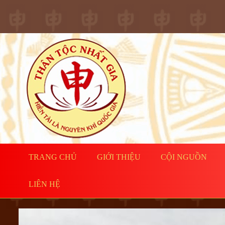
TRANG CHỦ
GIỚI THIỆU
CỘI NGUỒN
LIÊN HỆ