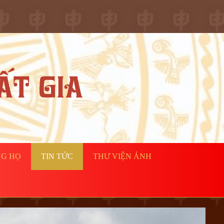
NG HỌ
TIN TỨC
THƯ VIỆN ẢNH