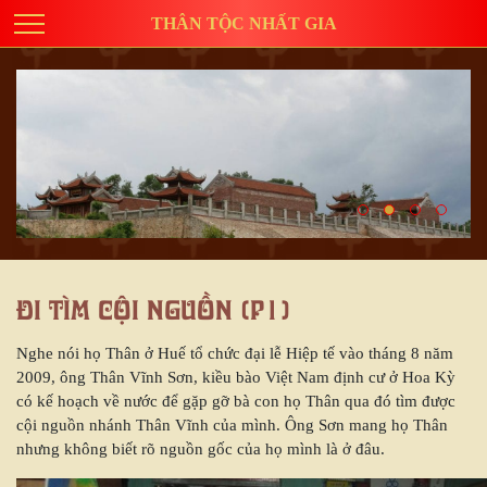
THÂN TỘC NHẤT GIA
Đi tìm cội nguồn (p1)
Nghe nói họ Thân ở Huế tổ chức đại lễ Hiệp tế vào tháng 8 năm
2009, ông Thân Vĩnh Sơn, kiều bào Việt Nam định cư ở Hoa Kỳ
có kế hoạch về nước để gặp gỡ bà con họ Thân qua đó tìm được
cội nguồn nhánh Thân Vĩnh của mình. Ông Sơn mang họ Thân
nhưng không biết rõ nguồn gốc của họ mình là ở đâu.