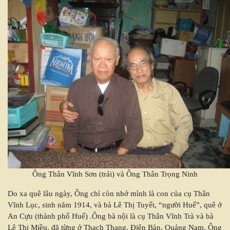
Ông Thân Vĩnh Sơn (trái) và Ông Thân Trọng Ninh
Do xa quê lâu ngày, Ông chỉ còn nhớ mình là con của cụ Thân
Vĩnh Lục, sinh năm 1914, và bà Lê Thị Tuyết, “người Huế”, quê ở
An Cựu (thành phố Huế) .Ông bà nội là cụ Thân Vĩnh Trà và bà
Lê Thị Miều. đã từng ở Thạch Thang, Điện Bàn, Quảng Nam. Ông