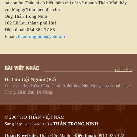
bà con họ Thân ai có biết thêm chi tiết về nhánh Thân Vĩnh hãy
vui lòng gửi thư theo địa chỉ:
Ông Thân Trọng Ninh
102 Lê Lợi, thành phố Huế
Điện thoại: 054 382 37 85
Email:
thantrongninh@yahoo.fr
BÀI VIẾT KHÁC
Đi Tìm Cội Nguồn (p2)
Danh sách họ Thân Vĩnh. Tính từ đời ông Nội: Nguyên quán tại Thạch
Thang, Điện Bàn, Đà Nẵng.
© 2004 HỌ THÂN VIỆT NAM
Sáng lập:
THÂN TRỌNG NINH
Nhà Giáo Ưu Tú
Quản lý website:
Thân Đức Mạnh -
Điện thoại:
0913 025 122