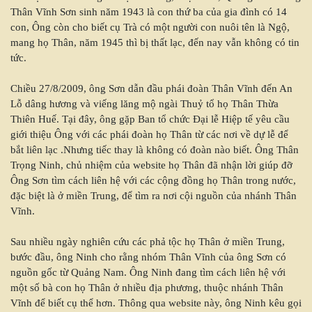
Thân Vĩnh Sơn sinh năm 1943 là con thứ ba của gia đình có 14
con, Ông còn cho biết cụ Trà có một người con nuôi tên là Ngộ,
mang họ Thân, năm 1945 thì bị thất lạc, đến nay vẫn không có tin
tức.
Chiều 27/8/2009, ông Sơn dẫn đầu phái đoàn Thân Vĩnh đến An
Lỗ dâng hương và viếng lăng mộ ngài Thuỷ tổ họ Thân Thừa
Thiên Huế. Tại đây, ông gặp Ban tổ chức Đại lễ Hiệp tế yêu cầu
giới thiệu Ông với các phái đoàn họ Thân từ các nơi về dự lễ để
bắt liên lạc .Nhưng tiếc thay là không có đoàn nào biết. Ông Thân
Trọng Ninh, chủ nhiệm của website họ Thân đã nhận lời giúp đỡ
Ông Sơn tìm cách liên hệ với các cộng đồng họ Thân trong nước,
đặc biệt là ở miền Trung, để tìm ra nơi cội nguồn của nhánh Thân
Vĩnh.
Sau nhiều ngày nghiên cứu các phả tộc họ Thân ở miền Trung,
bước đầu, ông Ninh cho rằng nhóm Thân Vĩnh của ông Sơn có
nguồn gốc từ Quảng Nam. Ông Ninh đang tìm cách liên hệ với
một số bà con họ Thân ở nhiều địa phương, thuộc nhánh Thân
Vĩnh để biết cụ thể hơn. Thông qua website này, ông Ninh kêu gọi