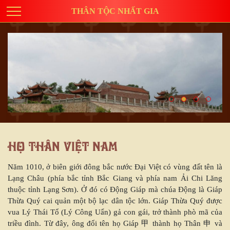
THÂN TỘC NHẤT GIA
Họ Thân Việt Nam
Năm 1010, ở biên giới đông bắc nước Đại Việt có vùng đất tên là
Lạng Châu (phía bắc tỉnh Bắc Giang và phía nam Ải Chi Lăng
thuộc tỉnh Lạng Sơn). Ở đó có Động Giáp mà chúa Động là Giáp
Thừa Quý cai quản một bộ lạc dân tộc lớn. Giáp Thừa Quý được
vua Lý Thái Tổ (Lý Công Uẩn) gả con gái, trở thành phò mã của
triều đình. Từ đây, ông đổi tên họ Giáp 甲 thành họ Thân 申 và