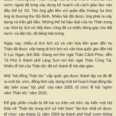
nước ngoài đã từng xây dựng kế hoạch cải cách giáo dục vào
đầu thế kỷ XX. Tên ông gắn liền với quần đảo Hoàng Sa thời
ông là thượng thư Bộ Binh. Nhiều hải đội được ông phái ra xây
dựng và trấn giữ đảo. Những thế hệ hậu duệ của họ Thân trong
các thời kỳ lịch sử tiếp theo cũng đã có nhiều đóng góp cho đất
nước và dân tộc rất đáng trân trọng.
Ngày nay, nhiều di tích lịch sử và văn hóa liên quan đến họ
Thân đã được xếp hạng di tích lịch sử văn hóa quốc gia: đền Hả
ở Lục Ngạn, tỉnh Bắc Giang nơi thờ ngài Thân Cảnh Phúc, đền
Tả Phủ ở thành phố Làng Sơn nơi thờ ngài Thân Công Tài.
Nhiều lễ hội của Thân tộc đã trở thành lễ hội dân gian.
Một "hội đồng Thân tộc" cấp quốc gia được thành lập và đã đề
ra một tộc ước, đồng thời xây dựng một kế hoạch hoạt động lâu
dài: biên soạn "tộc phả" vào năm 2005, tổ chức lễ hội
"nghìn
năm Thân tộc"
năm 2010.
Để góp phần chuẩn bị tốt hai sự kiện nói trên, dự kiến một hội
thảo về
"Thân tộc trong lịch sử Việt Nam"
lần thứ nhất sẽ được
tổ chức vào tháng 11 năm 2004 tại thành phố Huế (xem thông