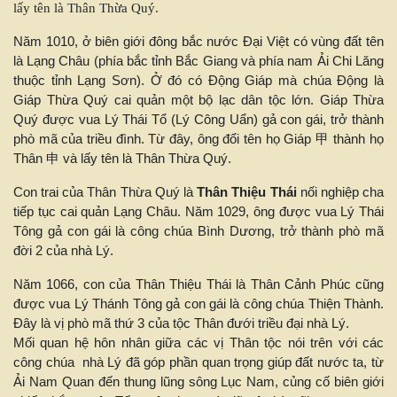
lấy tên là Thân Thừa Quý.
Năm 1010, ở biên giới đông bắc nước Đại Việt có vùng đất tên
là Lạng Châu (phía bắc tỉnh Bắc Giang và phía nam Ải Chi Lăng
thuộc tỉnh Lạng Sơn). Ở đó có Động Giáp mà chúa Động là
Giáp Thừa Quý cai quản một bộ lạc dân tộc lớn. Giáp Thừa
Quý được vua Lý Thái Tổ (Lý Công Uẩn) gả con gái, trở thành
phò mã của triều đình. Từ đây, ông đổi tên họ Giáp 甲 thành họ
Thân 申 và lấy tên là Thân Thừa Quý.
Con trai của Thân Thừa Quý là
Thân Thiệu Thái
nối nghiệp cha
tiếp tục cai quản Lạng Châu. Năm 1029, ông được vua Lý Thái
Tông gả con gái là công chúa Bình Dương, trở thành phò mã
đời 2 của nhà Lý.
Năm 1066, con của Thân Thiệu Thái là Thân Cảnh Phúc cũng
được vua Lý Thánh Tông gả con gái là công chúa Thiện Thành.
Đây là vị phò mã thứ 3 của tộc Thân đưới triều đại nhà Lý.
Mối quan hệ hôn nhân giữa các vị Thân tộc nói trên với các
công chúa nhà Lý đã góp phần quan trọng giúp đất nước ta, từ
Ải Nam Quan đến thung lũng sông Lục Nam, củng cố biên giới