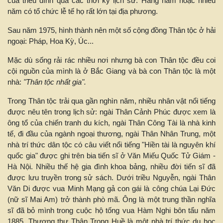
của triều đình qua các thời kỳ lịch sử. Hằng năm hoặc nhiều
năm có tổ chức lễ tế họ rất lớn tại địa phương.
Sau năm 1975, hình thành nên một số cộng đồng Thân tộc ở hải
ngoại: Pháp, Hoa Kỳ, Úc...
Mặc dù sống rải rác nhiều nơi nhưng bà con Thân tộc đều coi
cội nguồn của mình là ở Bắc Giang và bà con Thân tộc là một
nhà:
"Thân tộc nhất gia".
Trong Thân tộc trải qua gần nghìn năm, nhiều nhân vật nổi tiếng
được nêu tên trong lịch sử: ngài Thân Cảnh Phúc được xem là
ông tổ của chiến tranh du kích, ngài Thân Công Tài là nhà kinh
tế, đi đầu của ngành ngoại thương, ngài Thân Nhân Trung, một
nhà trí thức dân tộc có câu viết nổi tiếng "Hiền tài là nguyên khí
quốc gia" được ghi trên bia tiến sĩ ở Văn Miếu Quốc Tử Giám -
Hà Nội. Nhiều thế hệ gia đình khoa bảng, nhiều đời tiến sĩ đã
được lưu truyền trong sử sách. Dưới triều Nguyễn, ngài Thân
Văn Di được vua Minh Mạng gả con gái là công chúa Lại Đức
(nữ sĩ Mai Am) trở thành phò mã. Ông là một trung thần nghĩa
sĩ đã bỏ mình trong cuộc hộ tống vua Hàm Nghi bôn tẩu năm
1885. Thượng thư Thân Trọng Huề là một nhà trí thức du học