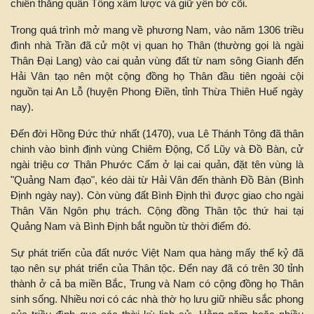
chiến thắng quân Tống xâm lược và giữ yên bờ cõi.
Trong quá trình mở mang về phương Nam, vào năm 1306 triều
đình nhà Trần đã cử một vị quan họ Thân (thường gọi là ngài
Thân Đại Lang) vào cai quản vùng đất từ nam sông Gianh đến
Hải Vân tạo nên một cộng đồng họ Thân đầu tiên ngoài cội
nguồn tại An Lỗ (huyện Phong Điền, tỉnh Thừa Thiên Huế ngày
nay).
Đến đời Hồng Đức thứ nhất (1470), vua Lê Thánh Tông đã thân
chinh vào bình định vùng Chiêm Động, Cổ Lũy và Đồ Bàn, cử
ngài triệu cơ Thân Phước Cẩm ở lại cai quản, đặt tên vùng là
"Quảng Nam đạo", kéo dài từ Hải Vân đến thành Đồ Bàn (Bình
Định ngày nay). Còn vùng đất Bình Định thì được giao cho ngài
Thân Văn Ngôn phụ trách. Cộng đồng Thân tộc thứ hai tại
Quảng Nam và Bình Định bắt nguồn từ thời điểm đó.
Sự phát triển của đất nước Việt Nam qua hàng mấy thế kỷ đã
tạo nên sự phát triển của Thân tộc. Đến nay đã có trên 30 tỉnh
thành ở cả ba miền Bắc, Trung và Nam có cộng đồng họ Thân
sinh sống. Nhiều nơi có các nhà thờ họ lưu giữ nhiều sắc phong